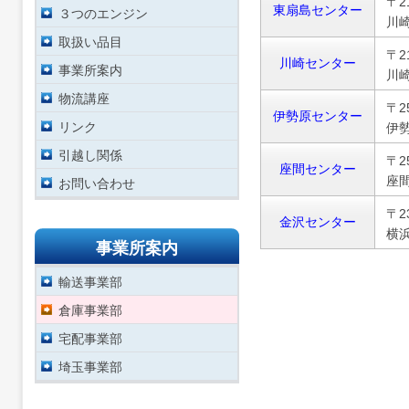
〒21
東扇島センター
３つのエンジン
川崎
取扱い品目
〒21
川崎センター
事業所案内
川崎
物流講座
〒25
伊勢原センター
リンク
伊勢
引越し関係
〒25
座間センター
座間
お問い合わせ
〒23
金沢センター
横浜
事業所案内
輸送事業部
倉庫事業部
宅配事業部
埼玉事業部